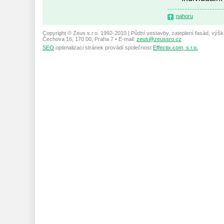
nahoru
Copyright © Zeus s.r.o. 1992-2010 | Půdní vestavby, zateplení fasád, výšk
Čechova 16, 170 00, Praha 7 • E-mail:
zeus@zeussro.cz
SEO
optimalizaci stránek provádí společnost
Effectix.com, s.r.o.