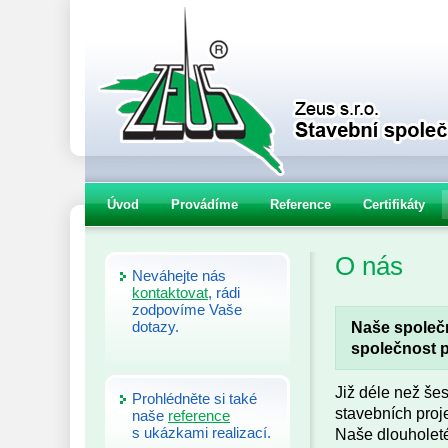
Úvod
Provádíme
Reference
Certifikáty
O nás
Neváhejte nás
kontaktovat
, rádi
zodpovíme Vaše
dotazy.
Naše společn
společnost p
Již déle než šes
Prohlédněte si také
stavebních proj
naše
reference
s ukázkami realizací.
Naše dlouholeté