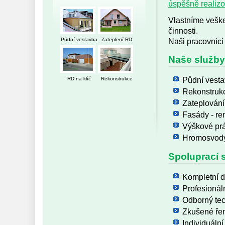
úspěšně realiz
Vlastníme veške
činnosti.
Naši pracovníci
Půdní vestavba
Zateplení RD
Naše služby
Půdní vesta
RD na klíč
Rekonstrukce
Rekonstrukc
Zateplování
Fasády - re
Výškové pr
Hromosvod
Spoluprací s
Kompletní 
Profesionáln
Odborný tec
Zkušené řem
Individuální