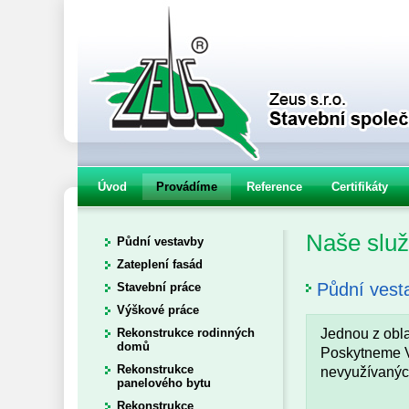
Úvod
Provádíme
Reference
Certifikáty
Naše slu
Půdní vestavby
Zateplení fasád
Půdní vesta
Stavební práce
Výškové práce
Jednou z obla
Rekonstrukce rodinných
domů
Poskytneme V
Rekonstrukce
nevyužívaných
panelového bytu
Rekonstrukce