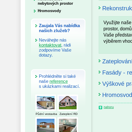
nebytových prostor
Rekonstruk
Hromosvody
Využijte naše
Zaujala Vás nabídka
prostor, domů
našich zlužeb?
Vaše předsta
Neváhejte nás
výběrem vhodn
kontaktovat
, rádi
zodpovíme Vaše
dotazy.
Zateplován
Fasády - r
Prohlédněte si také
naše
reference
Výškové pr
s ukázkami realizací.
Hromosvod
nahoru
Půdní vestavba
Zateplení RD