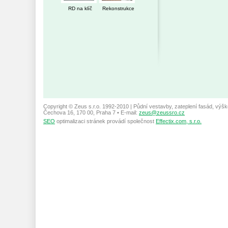
RD na klíč
Rekonstrukce
Copyright © Zeus s.r.o. 1992-2010 | Půdní vestavby, zateplení fasád, výšk
Čechova 16, 170 00, Praha 7 • E-mail:
zeus@zeussro.cz
SEO
optimalizaci stránek provádí společnost
Effectix.com, s.r.o.