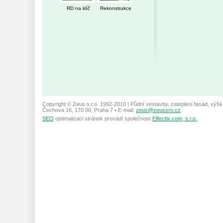
RD na klíč
Rekonstrukce
Copyright © Zeus s.r.o. 1992-2010 | Půdní vestavby, zateplení fasád, výšk
Čechova 16, 170 00, Praha 7 • E-mail:
zeus@zeussro.cz
SEO
optimalizaci stránek provádí společnost
Effectix.com, s.r.o.