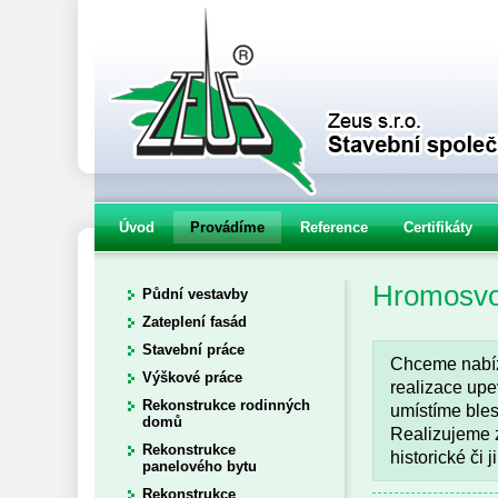
Úvod
Provádíme
Reference
Certifikáty
Hromosv
Půdní vestavby
Zateplení fasád
Stavební práce
Chceme nabíze
Výškové práce
realizace upe
Rekonstrukce rodinných
umístíme bles
domů
Realizujeme z
Rekonstrukce
historické či 
panelového bytu
Rekonstrukce