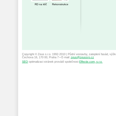
RD na klíč
Rekonstrukce
Copyright © Zeus s.r.o. 1992-2010 | Půdní vestavby, zateplení fasád, výšk
Čechova 16, 170 00, Praha 7 • E-mail:
zeus@zeussro.cz
SEO
optimalizaci stránek provádí společnost
Effectix.com, s.r.o.