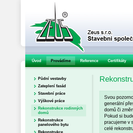
Úvod
Provádíme
Reference
Certifikáty
Rekonstr
Půdní vestavby
Zateplení fasád
Stavební práce
Svou pozorno
Výškové práce
generální pře
Rekonstrukce rodinných
domů či změn
domů
Pokud si budet
Rekonstrukce
pracujeme v 
panelového bytu
celé rekonstr
Rekonstrukce